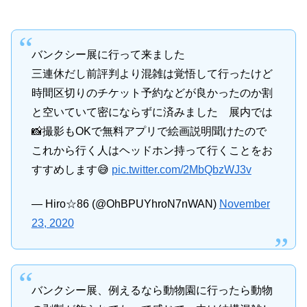
バンクシー展に行って来ました
三連休だし前評判より混雑は覚悟して行ったけど
時間区切りのチケット予約などが良かったのか割
と空いていて密にならずに済みました 展内では
📸撮影もOKで無料アプリで絵画説明聞けたので
これから行く人はヘッドホン持って行くことをお
すすめします😅
pic.twitter.com/2MbQbzWJ3v
— Hiro☆86 (@OhBPUYhroN7nWAN)
November
23, 2020
バンクシー展、例えるなら動物園に行ったら動物