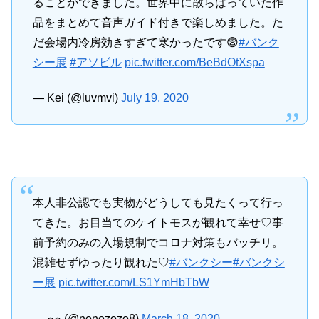
ることができました。世界中に散らばっていた作
品をまとめて音声ガイド付きで楽しめました。た
だ会場内冷房効きすぎて寒かったです😨
#バンク
シー展
#アソビル
pic.twitter.com/BeBdOtXspa
— Kei (@luvmvi)
July 19, 2020
本人非公認でも実物がどうしても見たくって行っ
てきた。お目当てのケイトモスが観れて幸せ♡事
前予約のみの入場規制でコロナ対策もバッチリ。
混雑せずゆったり観れた♡
#バンクシー
#バンクシ
ー展
pic.twitter.com/LS1YmHbTbW
— ๑๑ (@nonozozo8)
March 18, 2020