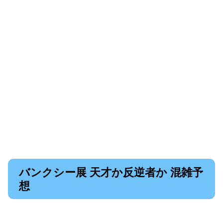
バンクシー展 天才か反逆者か 混雑予
想