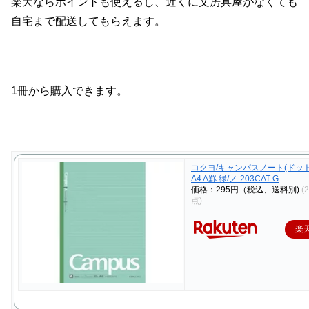
楽天ならポイントも使えるし、近くに文房具屋がなくても
自宅まで配送してもらえます。
1冊から購入できます。
コクヨ/キャンパスノート(ドッ
A4 A罫 緑/ノ-203CAT-G
価格：295円（税込、送料別)
(
点)
楽