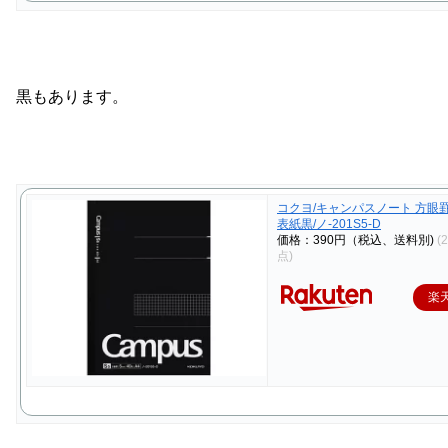
黒もあります。
コクヨ/キャンパスノート 方眼罫 
表紙黒/ノ-201S5-D
価格：390円（税込、送料別)
(
点)
楽