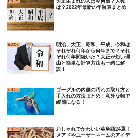
大正生まれの人は今何歳？人数
お役立ち
は？2022年最新の年齢表まとめ
明治、大正、昭和、平成、令和は
お役立ち
それぞれ何年から何年まで？それ
ぞれ何年間続いた？大正が短い理
由と簡単な計算方法も一緒に解
説！
ゴーグルの内側の汚れの取り方と
お役立ち
手入れの方法まとめ！意外な物で
綺麗になる！
おしゃれでかわいい英単語24選！
お役立ち
メアドやユーザーネームのアイデ