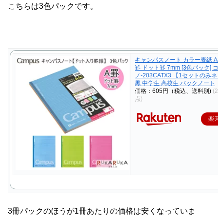
こちらは3色パックです。
キャンパスノート カラー表紙 A
罫 ドット罫 7mm [3色パック] コ
ノ-203CATX3 【1セットの
黒 中学生 高校生 パックノート
価格：605円（税込、送料別)
(
点)
楽
3冊パックのほうが1冊あたりの価格は安くなっていま